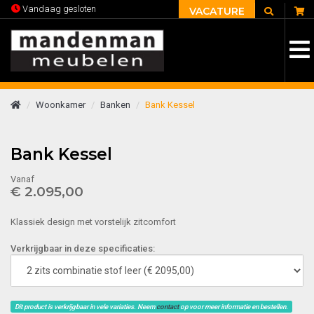
C
Vandaag gesloten
VACATURE
Woonkamer
Banken
Bank Kessel
Bank Kessel
Vanaf
€ 2.095,00
Klassiek design met vorstelijk zitcomfort
Verkrijgbaar in deze specificaties:
Dit product is verkrijgbaar in vele variaties. Neem
contact
op voor meer informatie en bestellen.