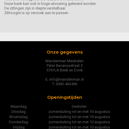
Deze bank kan ook in hoge uitvoering geleverd worden.
De zittingen zijn in diepte verstelbaar.
Zithoogte is op verzoek aan te passen.
Onze gegevens
Mandenman Meubelen
Pater Becanusstraat 5
5741LA Beek en Donk
E: info@mandenman.nl
T: 0492-463496
Openingstijden
Maandag:
Gesloten
Dinsdag:
zomersluiting tot en met 10 augustus
Woensdag:
zomersluiting tot en met 10 augustus
Donderdag:
zomersluiting tot en met 10 augustus
Vrijdag:
zomersluiting tot en met 10 augustus