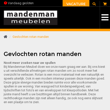
C
Vandaag gesloten
VACATURE
Gevlochten rotan manden
Gevlochten rotan manden
Nooit meer zoeken naar uw spullen
Bij Mandenman Meubel doen we onze naam graag eer aan. Bij ons kiest
u uit verschillende afmetingen rotan manden om zo nooit meer het
overzicht te verliezen. Rotan is een mooi materiaal met een natuurlijk en
speels uiterlijk. Ook in een modern interieur passen deze manden goed.
Deze grijze stevige manden bieden ruimte voor alle voorkomende
spullen in uw woning. Van wasgoed tot kinderspeelgoed, van
tijdschriften tot foto’s en van enveloppen tot kleurpotloden. Met het
juiste mand heeft u uw bezittingen altijd binnen handbereik. Deze
rechthoekige manden zijn niet alleen handig, ze ook nog eens slijtvast
en een plaatje om te zien.