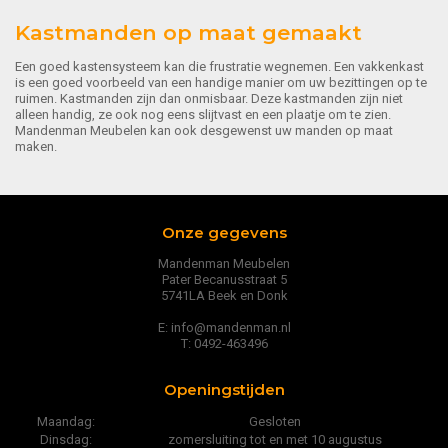
Kastmanden op maat gemaakt
Een goed kastensysteem kan die frustratie wegnemen. Een vakkenkast
is een goed voorbeeld van een handige manier om uw bezittingen op te
ruimen. Kastmanden zijn dan onmisbaar. Deze kastmanden zijn niet
alleen handig, ze ook nog eens slijtvast en een plaatje om te zien.
Mandenman Meubelen kan ook desgewenst uw manden op maat
maken.
Onze gegevens
Mandenman Meubelen
Pater Becanusstraat 5
5741LA Beek en Donk
E: info@mandenman.nl
T: 0492-463496
Openingstijden
Maandag:
Gesloten
Dinsdag:
zomersluiting tot en met 10 augustus