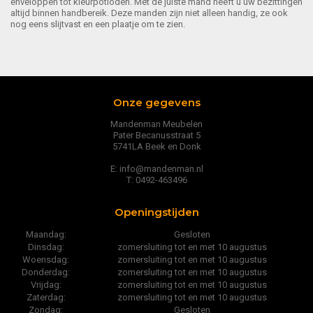
enveloppen tot kleurpotloden. Met de juiste mand heeft u uw bezittingen
altijd binnen handbereik. Deze manden zijn niet alleen handig, ze ook
nog eens slijtvast en een plaatje om te zien.
Onze gegevens
Mandenman Meubelen
Pater Becanusstraat 5
5741LA Beek en Donk
E: info@mandenman.nl
T: 0492-463496
Openingstijden
Maandag:
Gesloten
Dinsdag:
zomersluiting tot en met 10 augustus
Woensdag:
zomersluiting tot en met 10 augustus
Donderdag:
zomersluiting tot en met 10 augustus
Vrijdag:
zomersluiting tot en met 10 augustus
Zaterdag:
zomersluiting tot en met 10 augustus
Zondag:
Gesloten