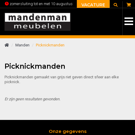
C
zomersluiting tot en met 10 augustus
VACATURE
Manden
Picknickmanden
Picknickmanden
Picknickmanden gemaakt van grijs riet geven direct sfeer aan elke
picknick.
Er zijn geen resultaten gevonden.
Onze gegevens