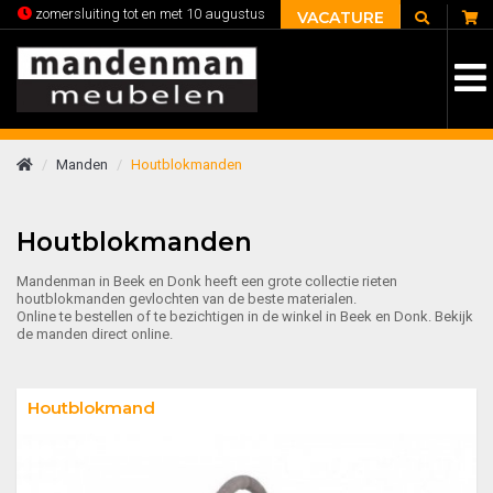
C
zomersluiting tot en met 10 augustus
VACATURE
Manden
Houtblokmanden
Houtblokmanden
Mandenman in Beek en Donk heeft een grote collectie rieten
houtblokmanden gevlochten van de beste materialen.
Online te bestellen of te bezichtigen in de winkel in Beek en Donk. Bekijk
de manden direct online.
Houtblokmand