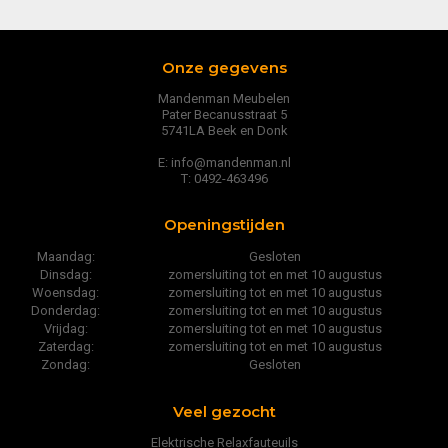
Onze gegevens
Mandenman Meubelen
Pater Becanusstraat 5
5741LA Beek en Donk
E: info@mandenman.nl
T: 0492-463496
Openingstijden
Maandag:
Gesloten
Dinsdag:
zomersluiting tot en met 10 augustus
Woensdag:
zomersluiting tot en met 10 augustus
Donderdag:
zomersluiting tot en met 10 augustus
Vrijdag:
zomersluiting tot en met 10 augustus
Zaterdag:
zomersluiting tot en met 10 augustus
Zondag:
Gesloten
Veel gezocht
Elektrische Relaxfauteuils