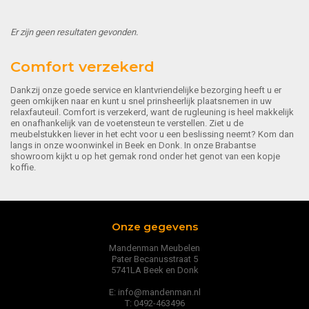
Er zijn geen resultaten gevonden.
Comfort verzekerd
Dankzij onze goede service en klantvriendelijke bezorging heeft u er
geen omkijken naar en kunt u snel prinsheerlijk plaatsnemen in uw
relaxfauteuil. Comfort is verzekerd, want de rugleuning is heel makkelijk
en onafhankelijk van de voetensteun te verstellen. Ziet u de
meubelstukken liever in het echt voor u een beslissing neemt? Kom dan
langs in onze woonwinkel in Beek en Donk. In onze Brabantse
showroom kijkt u op het gemak rond onder het genot van een kopje
koffie.
Onze gegevens
Mandenman Meubelen
Pater Becanusstraat 5
5741LA Beek en Donk
E: info@mandenman.nl
T: 0492-463496