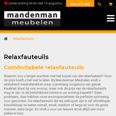
C
zomersluiting tot en met 10 augustus
VACATURE
Relaxfauteuils
Relaxfauteuils
Comfortabele relaxfauteuils
Waarom zou u langer wachten met het kopen van die relaxfauteuil? Voor
de prijs hoeft u het niet te laten. Bij Mandenman Meubelen vindt u
uitsluitend meubelstukken waar u jarenlang zorgeloos van geniet.
Kwaliteit staat bij ons voorop, maar ook de prijs van de relaxfauteuils
mag er zijn. Is de beschikbare ruimte in uw woning beperkt? Geen
probleem, daar hebben onze woonspecialisten de perfecte oplossing
voor gevonden. De relaxfauteuils die wij verkopen zijn in vijf afmetingen
beschikbaar, te weten xsmall, small, medium of large en voor de grote
mensen, extra large. Zo vindt u voor uw nieuwe stoel altijd een mooi
plekje in huis.