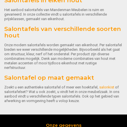
Salontafels in eiken hout
Het aanbod salontafels van Mandenman Meubelen is ruim en
gevarieerd. In onze collectie vindt u salontafels in verschillende
prijsklassen, gemaakt van eikenhout.
Salontafels van verschillende soorten
hout
Onze modern salontafels worden gemaakt van eikenhout. Per salontafel
bieden we weer verschillende mogelijkheden. Bijvoorbeeld als het gaat
om structuur, kleur, nerf of het onderstel. Per product zijn diverse
combinaties mogelijk. Denk aan moderne combinaties van hout met
metalen accenten of mooi tijdloos eikenhout met rustige
nerfstructuur.
Salontafel op maat gemaakt
Zoekt u een authentieke salontafel of meer een hoektafel,
salonkist
of
salontafelset? Wat u ook zoekt, u vindt het in onze meubelzaak. In ons
aanbod vindt u verschillende typen salontafels. Ook op het gebied van
afwerking en vormgeving heeft u volop keuze.
Onze gegevens