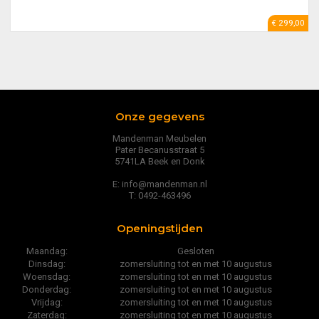
€ 299,00
Onze gegevens
Mandenman Meubelen
Pater Becanusstraat 5
5741LA Beek en Donk
E: info@mandenman.nl
T: 0492-463496
Openingstijden
Maandag:
Gesloten
Dinsdag:
zomersluiting tot en met 10 augustus
Woensdag:
zomersluiting tot en met 10 augustus
Donderdag:
zomersluiting tot en met 10 augustus
Vrijdag:
zomersluiting tot en met 10 augustus
Zaterdag:
zomersluiting tot en met 10 augustus