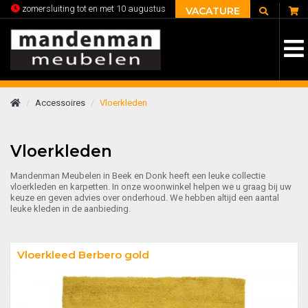
C
zomersluiting tot en met 10 augustus
VACATURE
Accessoires
Vloerkleden
Vloerkleden
Mandenman Meubelen in Beek en Donk heeft een leuke collectie
vloerkleden en karpetten. In onze woonwinkel helpen we u graag bij uw
keuze en geven advies over onderhoud. We hebben altijd een aantal
leuke kleden in de aanbieding.
Vloerkleed Berbero gold