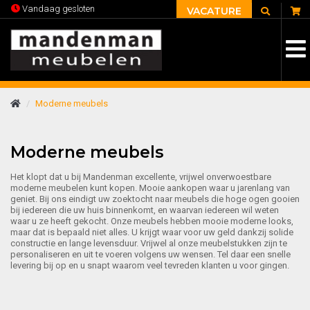
C
Vandaag gesloten
VACATURE
Moderne meubels
Moderne meubels
Het klopt dat u bij Mandenman excellente, vrijwel onverwoestbare
moderne meubelen kunt kopen. Mooie aankopen waar u jarenlang van
geniet. Bij ons eindigt uw zoektocht naar meubels die hoge ogen gooien
bij iedereen die uw huis binnenkomt, en waarvan iedereen wil weten
waar u ze heeft gekocht. Onze meubels hebben mooie moderne looks,
maar dat is bepaald niet alles. U krijgt waar voor uw geld dankzij solide
constructie en lange levensduur. Vrijwel al onze meubelstukken zijn te
personaliseren en uit te voeren volgens uw wensen. Tel daar een snelle
levering bij op en u snapt waarom veel tevreden klanten u voor gingen.