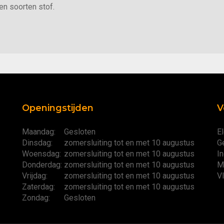
en soorten stof.
Openingstijden
V
Maandag:
Gesloten
El
Dinsdag:
zomersluiting tot en met 10 augustus
G
Woensdag:
zomersluiting tot en met 10 augustus
I
Donderdag:
zomersluiting tot en met 10 augustus
M
Vrijdag:
zomersluiting tot en met 10 augustus
V
Zaterdag:
zomersluiting tot en met 10 augustus
Zondag:
Gesloten