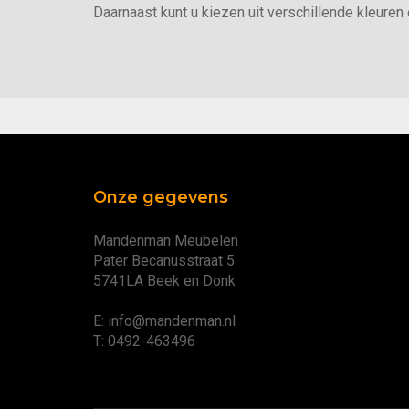
Daarnaast kunt u kiezen uit verschillende kleuren 
Onze gegevens
Mandenman Meubelen
Pater Becanusstraat 5
5741LA Beek en Donk
E: info@mandenman.nl
T: 0492-463496