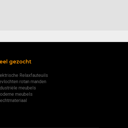
eel gezocht
ektrische Relaxfauteuils
evlochten rotan manden
ndustriële meubels
oderne meubels
lechtmateriaal