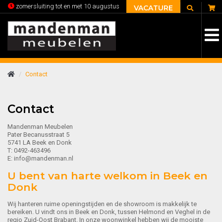
C
zomersluiting tot en met 10 augustus
VACATURE
Contact
Contact
Mandenman Meubelen
Pater Becanusstraat 5
5741 LA Beek en Donk
T: 0492-463496
E: info@mandenman.nl
U bent van harte welkom in Beek en
Donk
Wij hanteren ruime openingstijden en de showroom is makkelijk te
bereiken. U vindt ons in Beek en Donk, tussen Helmond en Veghel in de
regio Zuid-Oost Brabant. In onze woonwinkel hebben wij de mooiste