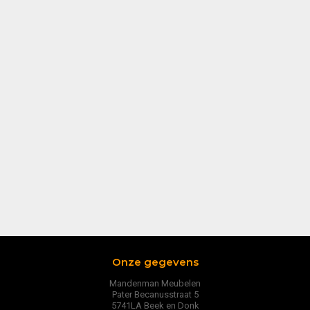
Onze gegevens
Mandenman Meubelen
Pater Becanusstraat 5
5741LA Beek en Donk