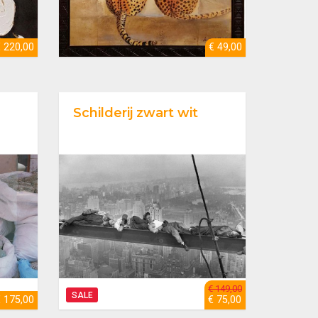
€ 220,00
€ 49,00
Schilderij zwart wit
€ 149,00
SALE
€ 175,00
€ 75,00