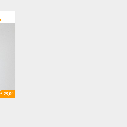
s
€ 29,00