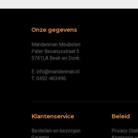
Onze gegevens
Mandenman Meubelen
Pater Becanusstraat 5
5741LA Beek en Donk
E: info@mandenman.nl
T: 0492-463496
Klantenservice
Beleid
Bestellen en bezorgen
Privacy Sta
Garantie
Algemene v