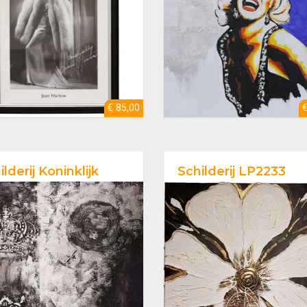
€ 85,00
ilderij Koninklijk
Schilderij LP2233