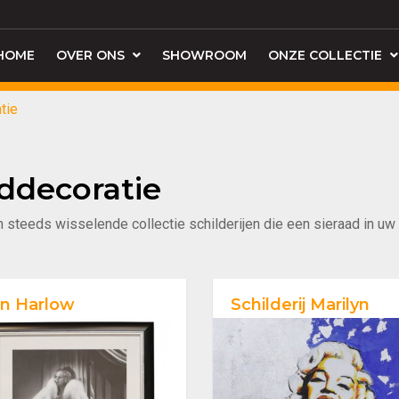
HOME
OVER ONS
SHOWROOM
ONZE COLLECTIE
tie
ddecoratie
teeds wisselende collectie schilderijen die een sieraad in uw in
n Harlow
Schilderij Marilyn