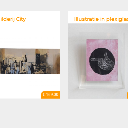
lderij City
Illustratie in plexigla
€ 169,00