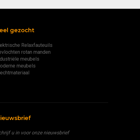
eel gezocht
ektrische Relaxfauteuils
evlochten rotan manden
ndustriële meubels
oderne meubels
lechtmateriaal
ieuwsbrief
hrijf u in voor onze nieuwsbrief