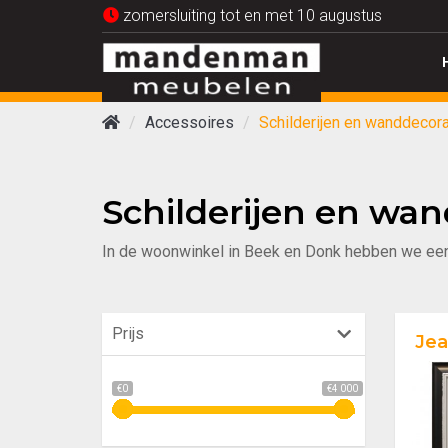
zomersluiting tot en met 10 augustus
Accessoires
Schilderijen en wanddecora
Schilderijen en wan
In de woonwinkel in Beek en Donk hebben we een s
Prijs
Jea
€0
€4 000