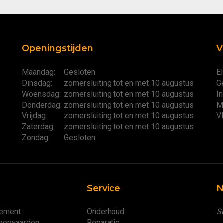
Openingstijden
V
Maandag:
Gesloten
El
Dinsdag:
zomersluiting tot en met 10 augustus
G
Woensdag:
zomersluiting tot en met 10 augustus
I
Donderdag:
zomersluiting tot en met 10 augustus
M
Vrijdag:
zomersluiting tot en met 10 augustus
V
Zaterdag:
zomersluiting tot en met 10 augustus
Zondag:
Gesloten
Service
N
tement
Onderhoud
Sc
oorwaarden
Reparatie