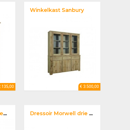
Winkelkast Sanbury
2.135,00
€ 3.500,00
rs
Dressoir Morwell drie deurs