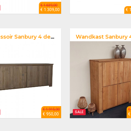
€ 1.639,00
€ 1.309,00
€ 
soir Sanbury 4 deuren
Wandkast Sanbury 4 deu
€ 1.915,00
€
SALE
€ 950,00
€