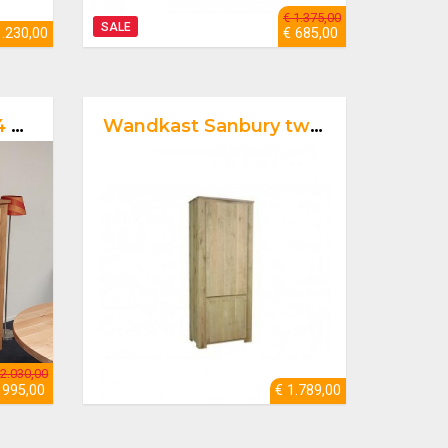
€ 1.375,00
SALE
1.230,00
€ 685,00
rs
Wandkast Sanbury twee deuren
 2.030,00
 995,00
€ 1.789,00