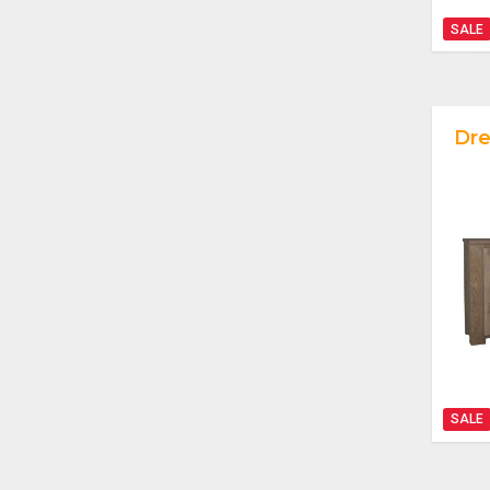
SALE
Dres
SALE