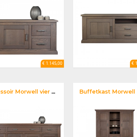
€ 1.145,00
€ 
soir Morwell vier deurs
Buffetkast Morwell