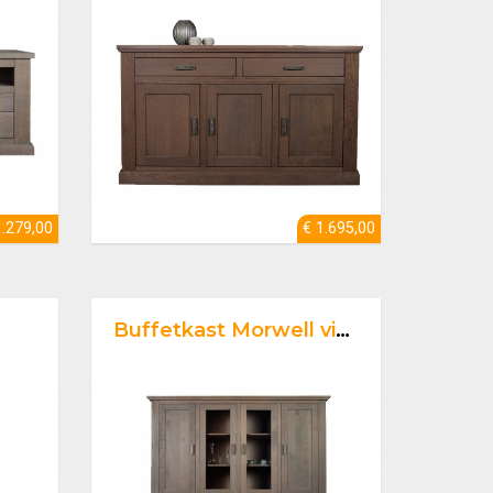
1.279,00
€ 1.695,00
Buffetkast Morwell vier deurs