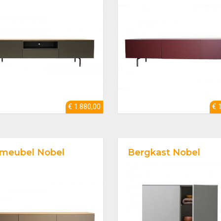
€ 1.880,00
€ 
meubel Nobel
Bergkast Nobel