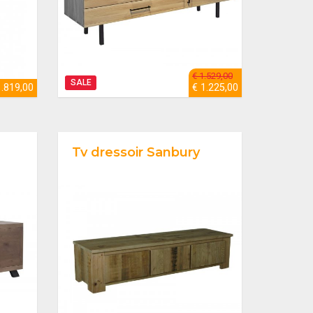
€ 1.529,00
SALE
1.819,00
€ 1.225,00
Tv dressoir Sanbury