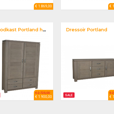
€ 1.869,00
€ 
odkast Portland hoog
Dressoir Portland
€ 2.725,00
€ 2
SALE
€ 1.900,00
€ 