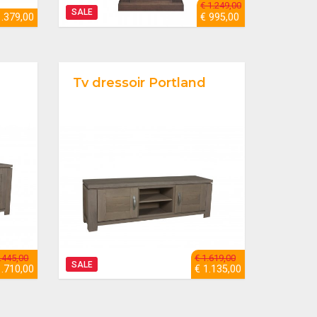
€ 1.249,00
SALE
1.379,00
€ 995,00
Tv dressoir Portland
.445,00
€ 1.619,00
SALE
1.710,00
€ 1.135,00