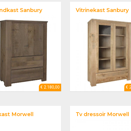
dkast Sanbury
Vitrinekast Sanbury
€ 2.180,00
€ 
kast Morwell
Tv dressoir Morwell eendeu