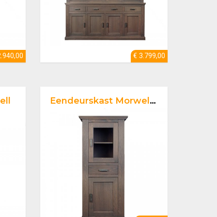
2.940,00
€ 3.799,00
ell
Eendeurskast Morwell laag toonzaal