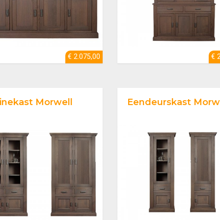
€ 2.075,00
€ 
rinekast Morwell
Eendeurskast Morw