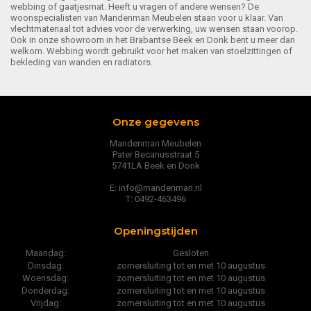
webbing of gaatjesmat. Heeft u vragen of andere wensen? De
woonspecialisten van Mandenman Meubelen staan voor u klaar. Van
vlechtmateriaal tot advies voor de verwerking, uw wensen staan voorop.
Ook in onze showroom in het Brabantse Beek en Donk bent u meer dan
welkom. Webbing wordt gebruikt voor het maken van stoelzittingen of
bekleding van wanden en radiators.
Onze gegevens
Mandenman Meubelen
Pater Becanusstraat 5
5741LA Beek en Donk
E: info@mandenman.nl
T: 0492-463496
Openingstijden
Maandag:
Gesloten
Dinsdag:
zomersluiting tot en met 10 augustus
Woensdag:
zomersluiting tot en met 10 augustus
Donderdag:
zomersluiting tot en met 10 augustus
Vrijdag:
zomersluiting tot en met 10 augustus