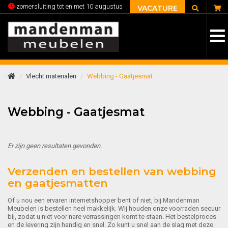
C
zomersluiting tot en met 10 augustus
VACATURE
Vlecht materialen
Webbing - Gaatjesmat
Webbing - Gaatjesmat
Er zijn geen resultaten gevonden.
Verzenden en bestellen van webbing
en gaatjesmatten
Of u nou een ervaren internetshopper bent of niet, bij Mandenman
Meubelen is bestellen heel makkelijk. Wij houden onze voorraden secuur
bij, zodat u niet voor nare verrassingen komt te staan. Het bestelproces
en de levering zijn handig en snel. Zo kunt u snel aan de slag met deze