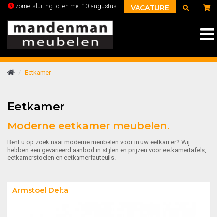
C
zomersluiting tot en met 10 augustus
VACATURE
Eetkamer
Eetkamer
Moderne eetkamer meubelen.
Bent u op zoek naar moderne meubelen voor in uw eetkamer? Wij
hebben een gevarieerd aanbod in stijlen en prijzen voor eetkamertafels,
eetkamerstoelen en eetkamerfauteuils.
Armstoel Delta