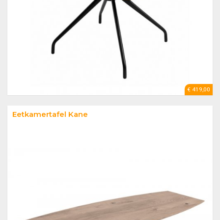
€ 419,00
Eetkamertafel Kane