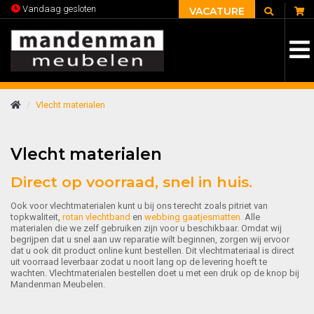
C
Vandaag gesloten
VACATURE
Vlecht materialen
Vlecht materialen
Direct op voorraad, snel in huis.
Ook voor vlechtmaterialen kunt u bij ons terecht zoals pitriet van
topkwaliteit,
rotan vlechtband
en
webbing gaatjesmatten.
Alle
materialen die we zelf gebruiken zijn voor u beschikbaar. Omdat wij
begrijpen dat u snel aan uw reparatie wilt beginnen, zorgen wij ervoor
dat u ook dit product online kunt bestellen. Dit vlechtmateriaal is direct
uit voorraad leverbaar zodat u nooit lang op de levering hoeft te
wachten. Vlechtmaterialen bestellen doet u met een druk op de knop bij
Mandenman Meubelen.