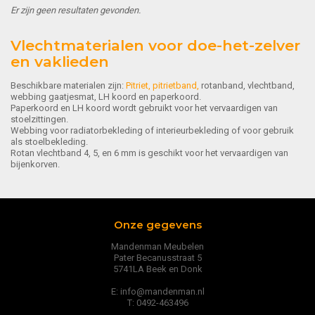
Er zijn geen resultaten gevonden.
Vlechtmaterialen voor doe-het-zelver
en vaklieden
Beschikbare materialen zijn:
Pitriet, pitrietband,
rotanband, vlechtband,
webbing gaatjesmat, LH koord en paperkoord.
Paperkoord en LH koord wordt gebruikt voor het vervaardigen van
stoelzittingen.
Webbing voor radiatorbekleding of interieurbekleding of voor gebruik
als stoelbekleding.
Rotan vlechtband 4, 5, en 6 mm is geschikt voor het vervaardigen van
bijenkorven.
Onze gegevens
Mandenman Meubelen
Pater Becanusstraat 5
5741LA Beek en Donk
E: info@mandenman.nl
T: 0492-463496