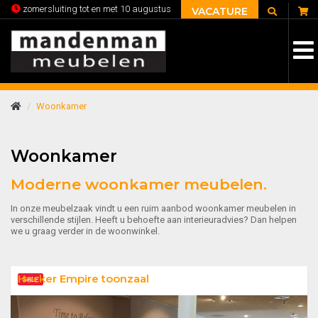
C
zomersluiting tot en met 10 augustus
VACATURE
Woonkamer
Woonkamer
Moderne woonkamer meubelen.
In onze meubelzaak vindt u een ruim aanbod woonkamer meubelen in
verschillende stijlen. Heeft u behoefte aan interieuradvies? Dan helpen
we u graag verder in de woonwinkel.
Hocker Empire toonzaal
SALE