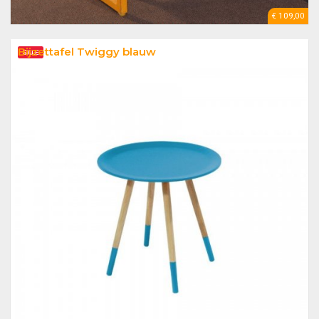
€ 109,00
Bijzettafel Twiggy blauw
SALE