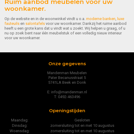
Ruim aanbod meubelen voor uw
woonkamer.
Op de website en in de woonwinkel vindt u o.a.
moderne banken
,
luxe
fauteuils
en
salontafels
voor uw woonkamer. Dankzij het ruime aanbod
heeft u een grote kans dat u vindt wat u zoekt. Wij helpen u graag, of u
nu op zoek bent naar één meubelstuk of een volledig nieuw interieur
voor uw woonkamer.
Onze gegevens
Mandenman Meubelen
Pater Becanusstraat 5
5741LA Beek en Donk
E: info@mandenman.nl
T: 0492-463496
Openingstijden
Maandag:
Gesloten
Dinsdag:
zomersluiting tot en met 10 augustus
Woensdag:
zomersluiting tot en met 10 augustus