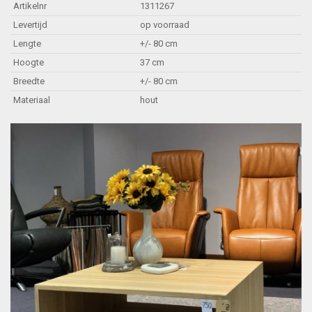
Artikelnr
1311267
Levertijd
op voorraad
Lengte
+/- 80 cm
Hoogte
37 cm
Breedte
+/- 80 cm
Materiaal
hout