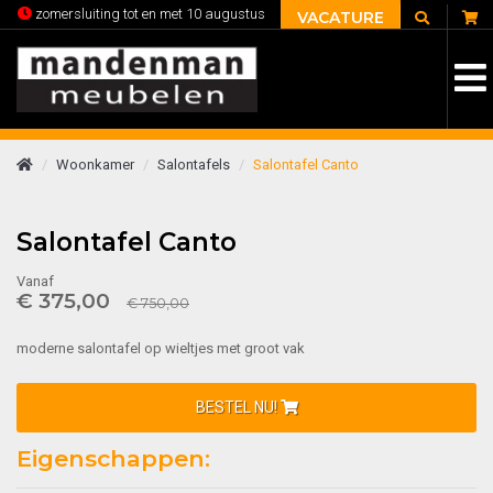
C
zomersluiting tot en met 10 augustus
VACATURE
Woonkamer
Salontafels
Salontafel Canto
Salontafel Canto
Vanaf
€ 375,00
€ 750,00
moderne salontafel op wieltjes met groot vak
BESTEL NU!
Eigenschappen: