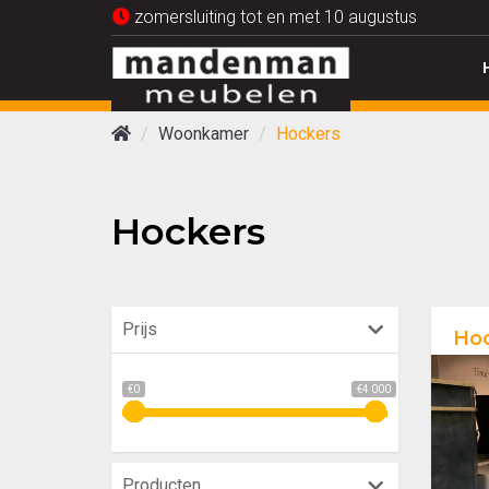
zomersluiting tot en met 10 augustus
Woonkamer
Hockers
Hockers
Prijs
Hoc
€0
€4 000
Producten