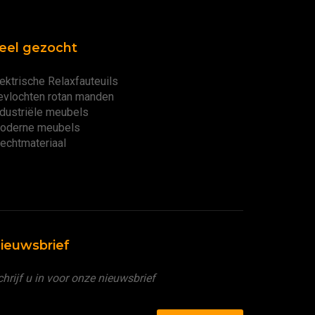
eel gezocht
ektrische Relaxfauteuils
evlochten rotan manden
ndustriële meubels
oderne meubels
lechtmateriaal
ieuwsbrief
hrijf u in voor onze nieuwsbrief