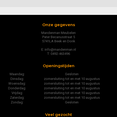
Onze gegevens
Mandenman Meubelen
Pater Becanusstraat 5
5741LA Beek en Donk
E: info@mandenman.nl
T: 0492-463496
Openingstijden
Maandag:
Gesloten
Dinsdag:
zomersluiting tot en met 10 augustus
Woensdag:
zomersluiting tot en met 10 augustus
Donderdag:
zomersluiting tot en met 10 augustus
Vrijdag:
zomersluiting tot en met 10 augustus
Zaterdag:
zomersluiting tot en met 10 augustus
Zondag:
Gesloten
Veel gezocht