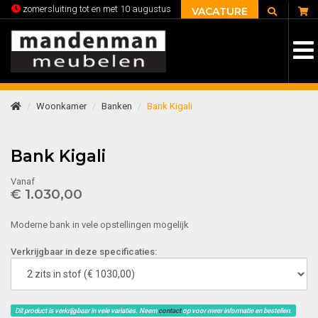
C
zomersluiting tot en met 10 augustus
VACATURE
Woonkamer
Banken
Bank Kigali
Bank Kigali
Vanaf
€ 1.030,00
Moderne bank in vele opstellingen mogelijk
Verkrijgbaar in deze specificaties:
Dit product is verkrijgbaar in vele variaties. Neem
contact
op voor meer informatie en bestellen.