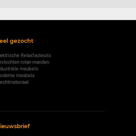
eel gezocht
ektrische Relaxfauteuils
evlochten rotan manden
ndustriële meubels
oderne meubels
lechtmateriaal
ieuwsbrief