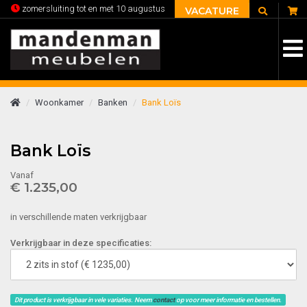
C
zomersluiting tot en met 10 augustus
VACATURE
Woonkamer
Banken
Bank Loïs
Bank Loïs
Vanaf
€ 1.235,00
in verschillende maten verkrijgbaar
Verkrijgbaar in deze specificaties:
Dit product is verkrijgbaar in vele variaties. Neem
contact
op voor meer informatie en bestellen.