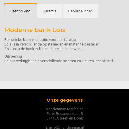
Beschrijving
Garantie
Beoordelingen
Moderne bank Loïs
Een unieke bank met optie voor een tafeltje.
Loïs is in verschillende opstellingen en maten te bestellen.
Zo kunt u de bank zelf samenstellen naar wens.
Uitvoering
Loïs is verkrijgbaar in verschillende soorten en kleuren leer of stof.
Onze gegevens
Mandenman Meubelen
Pater Becanusstraat 5
5741LA Beek en Donk
E: info@mandenman.nl