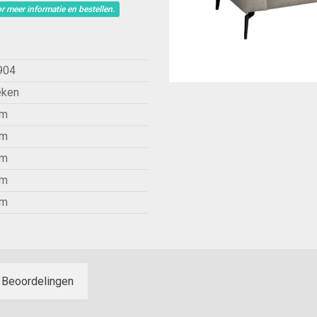
r meer informatie en bestellen.
904
eken
cm
cm
cm
cm
cm
Beoordelingen