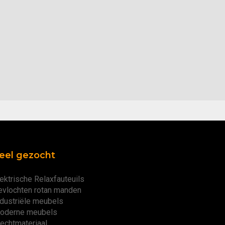
eel gezocht
ektrische Relaxfauteuils
evlochten rotan manden
ndustriële meubels
oderne meubels
lechtmateriaal