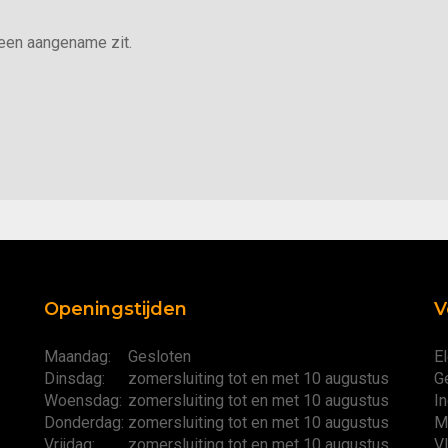
 een aangename zit.
Openingstijden
V
Maandag:
Gesloten
El
Dinsdag:
zomersluiting tot en met 10 augustus
G
Woensdag:
zomersluiting tot en met 10 augustus
I
Donderdag:
zomersluiting tot en met 10 augustus
M
Vrijdag:
zomersluiting tot en met 10 augustus
V