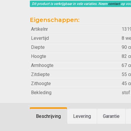
Dit product is verkrijgbaar in vele variaties. Neem
contact
op voo
Eigenschappen:
Artikelnr
131
Levertijd
8 w
Diepte
90 
Hoogte
82 
Armhoogte
67 
Zitdiepte
55 
Zithoogte
45 
Bekleding
stof
Beschrijving
Levering
Garantie