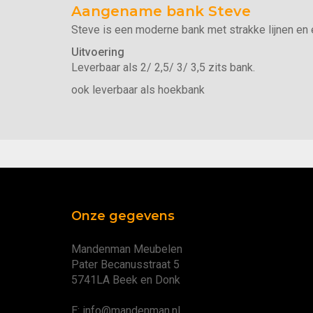
Aangename bank Steve
Steve is een moderne bank met strakke lijnen en
Uitvoering
Leverbaar als 2/ 2,5/ 3/ 3,5 zits bank.
ook leverbaar als hoekbank
Onze gegevens
Mandenman Meubelen
Pater Becanusstraat 5
5741LA Beek en Donk
E: info@mandenman.nl