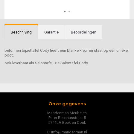
Beschrijving
Garantie
Beoordelingen
betonnen bijzettafel Cody heeft een blanke kleur en staat op een unieke
poot.
ook leverbaar als Salontafel, zie Salontafel Cody
Onze gegevens
Mandenman Meubelen
Pater Becanusstraat 5
5741LA Beek en Donk
E: info@mandenman.nl