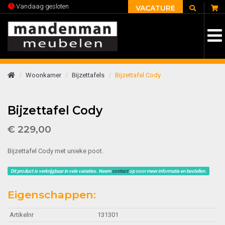
C
Vandaag gesloten
VACATURE
Woonkamer
Bijzettafels
Bijzettafel Cody
Bijzettafel Cody
€ 229,00
Bijzettafel Cody met unieke poot.
Dit product is verkrijgbaar in vele variaties. Neem
contact
op voor meer informatie en bestellen.
Eigenschappen:
Artikelnr
131301