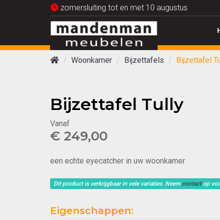
zomersluiting tot en met 10 augustus
Woonkamer
Bijzettafels
Bijzettafel Tu
Bijzettafel Tully
Vanaf
€ 249,00
een echte eyecatcher in uw woonkamer
Dit product is verkrijgbaar in vele variaties. Neem
contact
op voo
Eigenschappen: