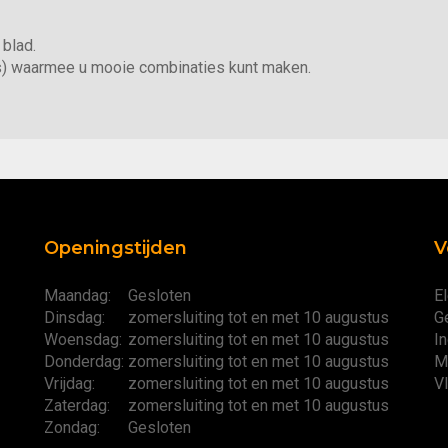
 blad.
os) waarmee u mooie combinaties kunt maken.
Openingstijden
V
Maandag:
Gesloten
El
Dinsdag:
zomersluiting tot en met 10 augustus
G
Woensdag:
zomersluiting tot en met 10 augustus
I
Donderdag:
zomersluiting tot en met 10 augustus
M
Vrijdag:
zomersluiting tot en met 10 augustus
V
Zaterdag:
zomersluiting tot en met 10 augustus
Zondag:
Gesloten