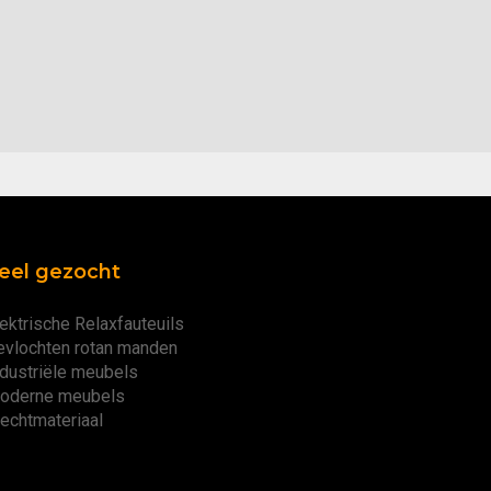
eel gezocht
ektrische Relaxfauteuils
evlochten rotan manden
ndustriële meubels
oderne meubels
lechtmateriaal