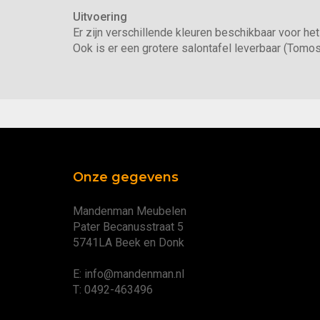
Uitvoering
Er zijn verschillende kleuren beschikbaar voor het
Ook is er een grotere salontafel leverbaar (Tom
Onze gegevens
Mandenman Meubelen
Pater Becanusstraat 5
5741LA Beek en Donk
E: info@mandenman.nl
T: 0492-463496