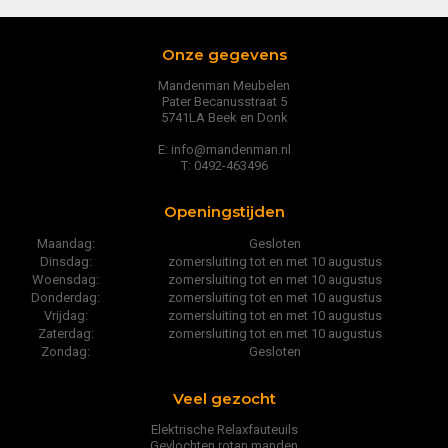
Onze gegevens
Mandenman Meubelen
Pater Becanusstraat 5
5741LA Beek en Donk
E: info@mandenman.nl
T: 0492-463496
Openingstijden
Maandag:
Gesloten
Dinsdag:
zomersluiting tot en met 10 augustus
Woensdag:
zomersluiting tot en met 10 augustus
Donderdag:
zomersluiting tot en met 10 augustus
Vrijdag:
zomersluiting tot en met 10 augustus
Zaterdag:
zomersluiting tot en met 10 augustus
Zondag:
Gesloten
Veel gezocht
Elektrische Relaxfauteuils
Gevlochten rotan manden