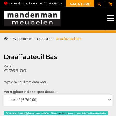
C
zomersluiting tot en met 10 augustus
VACATURE
Woonkamer
Fauteuils
Draaifauteuil Bas
Draaifauteuil Bas
Vanaf
€ 769,00
royale fauteuil met draaivoet
Verkrijgbaar in deze specificaties:
Dit product is verkrijgbaar in vele variaties. Neem
contact
op voor meer informatie en bestellen.