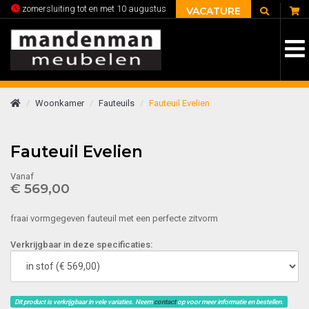
C
zomersluiting tot en met 10 augustus
VACATURE
Woonkamer
Fauteuils
Fauteuil Evelien
Fauteuil Evelien
Vanaf
€ 569,00
fraai vormgegeven fauteuil met een perfecte zitvorm
Verkrijgbaar in deze specificaties:
Dit product is verkrijgbaar in vele variaties. Neem
contact
op voor meer informatie en bestellen.