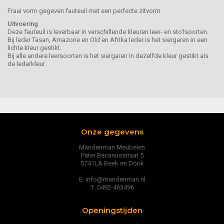
Fraai vorm gegeven fauteuil met een perfecte zitvorm.
Uitvoering
Deze fauteuil is leverbaar in verschillende kleuren leer- en stofsoorten.
Bij leder Tasan, Amazone en Old en Afrika leder is het siergaren in een
lichte kleur gestikt.
Bij alle andere leersoorten is het siergaren in dezelfde kleur gestikt als
de lederkleur.
Onze gegevens
Mandenman Meubelen
Pater Becanusstraat 5
5741LA Beek en Donk
E: info@mandenman.nl
T: 0492-463496
Openingstijden