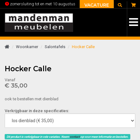
C
zomersluiting tot en met 10 augustus
VACATURE
Woonkamer
Salontafels
Hocker Calle
Hocker Calle
Vanaf
€ 35,00
ook te bestellen met dienblad
Verkrijgbaar in deze specificaties:
Dit product is verkrijgbaar in vele variaties. Neem
contact
op voor meer informatie en bestellen.