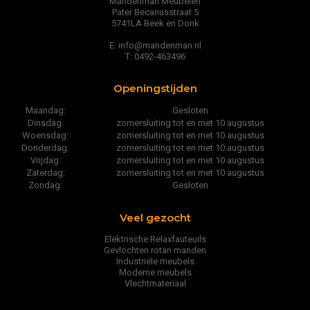
Mandenman Meubelen
Pater Becanusstraat 5
5741LA Beek en Donk
E: info@mandenman.nl
T: 0492-463496
Openingstijden
Maandag:
Gesloten
Dinsdag:
zomersluiting tot en met 10 augustus
Woensdag:
zomersluiting tot en met 10 augustus
Donderdag:
zomersluiting tot en met 10 augustus
Vrijdag:
zomersluiting tot en met 10 augustus
Zaterdag:
zomersluiting tot en met 10 augustus
Zondag:
Gesloten
Veel gezocht
Elektrische Relaxfauteuils
Gevlochten rotan manden
Industriële meubels
Moderne meubels
Vlechtmateriaal