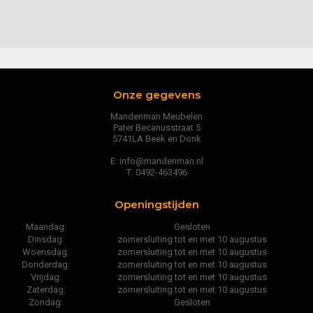
Onze gegevens
Mandenman Meubelen
Pater Becanusstraat 5
5741LA Beek en Donk
E: info@mandenman.nl
T: 0492-463496
Openingstijden
Maandag:
Gesloten
Dinsdag:
zomersluiting tot en met 10 augustus
Woensdag:
zomersluiting tot en met 10 augustus
Donderdag:
zomersluiting tot en met 10 augustus
Vrijdag:
zomersluiting tot en met 10 augustus
Zaterdag:
zomersluiting tot en met 10 augustus
Zondag:
Gesloten