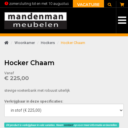
C
zomersluiting tot en met 10 augustus
VACATURE
Woonkamer
Hockers
Hocker Chaam
Hocker Chaam
Vanaf
€ 225,00
stevige voetenbank met robuust uiterlijk
Verkrijgbaar in deze specificaties:
Dit product is verkrijgbaar in vele variaties. Neem
contact
op voor meer informatie en bestellen.