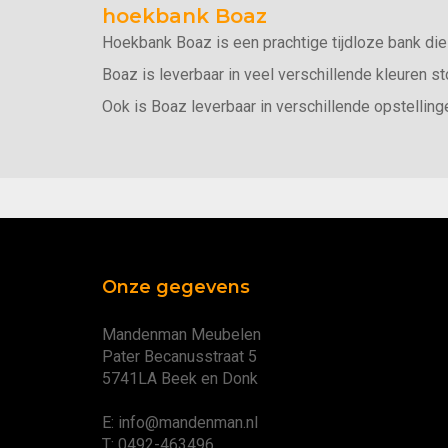
hoekbank Boaz
Hoekbank Boaz is een prachtige tijdloze bank die 
Boaz is leverbaar in veel verschillende kleuren st
Ook is Boaz leverbaar in verschillende opstelling
Onze gegevens
Mandenman Meubelen
Pater Becanusstraat 5
5741LA Beek en Donk
E: info@mandenman.nl
T: 0492-463496