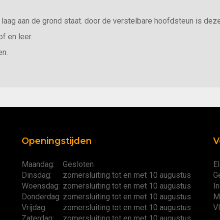
laag aan de grond staat. door de verstelbare hoofdsteun is deze 
of en leer.
en.
Openingstijden
V
Maandag:
Gesloten
El
Dinsdag:
zomersluiting tot en met 10 augustus
G
Woensdag:
zomersluiting tot en met 10 augustus
I
Donderdag:
zomersluiting tot en met 10 augustus
M
Vrijdag:
zomersluiting tot en met 10 augustus
V
Zaterdag:
zomersluiting tot en met 10 augustus