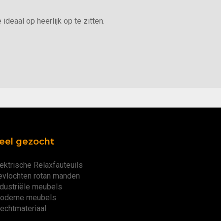
ideaal op heerlijk op te zitten.
eel gezocht
ektrische Relaxfauteuils
evlochten rotan manden
ndustriële meubels
oderne meubels
lechtmateriaal