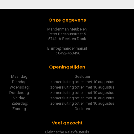
Onze gegevens
Mandenman Meubelen
Pater Becanusstraat 5
5741LA Beek en Donk
E: info@mandenman.nl
T: 0492-463496
Openingstijden
Maandag:
Gesloten
Dinsdag:
zomersluiting tot en met 10 augustus
Woensdag:
zomersluiting tot en met 10 augustus
Donderdag:
zomersluiting tot en met 10 augustus
Vrijdag:
zomersluiting tot en met 10 augustus
Zaterdag:
zomersluiting tot en met 10 augustus
Zondag:
Gesloten
Veel gezocht
Elektrische Relaxfauteuils