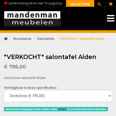
C
zomersluiting tot en met 10 augustus
VACATURE
Woonkamer
Salontafels
*VERKOCHT* salontafel Aiden
*VERKOCHT* salontafel Aiden
€ 795,00
Deckstone salontafel Aiden
Verkrijgbaar in deze specificaties:
Dit product is verkrijgbaar in vele variaties. Neem
contact
op voor meer informatie en bestellen.